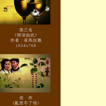
第三名
《情深如此》
作者：喜馬拉雅
1024x768
佳 作
《亂世不了情》