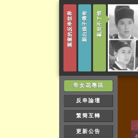
葉童的反串世界
新白娘子傳奇
亂世不了情
帝女花專區
反串論壇
繁簡互轉
更新公告