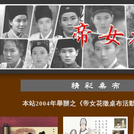
本站2004年舉辦之《帝女花徵桌布活