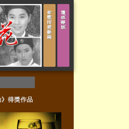
新孽海花傳奇
笑看良緣
動》得獎作品