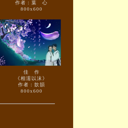
作者：葉 心
800x600
佳 作
《相濡以沫》
作者：歆韻
800x600