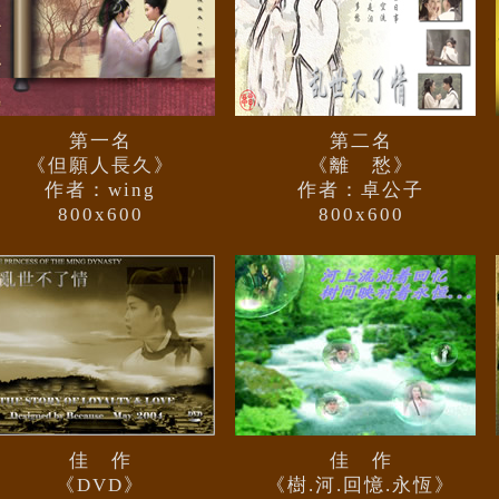
第一名
第二名
《但願人長久》
《離 愁》
作者：wing
作者：卓公子
800x600
800x600
佳 作
佳 作
《DVD》
《樹.河.回憶.永恆》